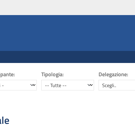
onale.camera.it
ipante:
Tipologia:
Delegazione:
a partecipanti
Tipologia
Organo
ale