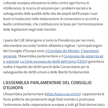
culturale europea attraverso la lotta contro ogni forma di
intolleranza; la ricerca di soluzioni per i problemi sociali e la
salvaguardia della qualità della vita dei popoli dell'Europa.I suoi
lavori si traducono nella elaborazione di convenzioni e accordi a
livello continentale, che costituiscono la base per l'armonizzazione
delle legislazioni negli stati membri.
I paesi del CdE detengono a turno la Presidenza per sei mesi,
alternandosi secondo l'ordine alfabetico inglese. I principali organi
del Consiglio d'Europa sono:
il Comitato dei Ministri
,
il Segretario
generale
, l'Assemblea parlamentare e il
Congresso dei poteri locali
e regionali
.
La Corte europea dei diritti dell'Uomo (CEDU)
garantisce
inoltre il rispetto dei diritti sanciti dalla Convenzione per la
salvaguardia dei diritti umani e delle libertà fondamentali.
L'ASSEMBLEA PARLAMENTARE DEL CONSIGLIO
D'EUROPA
L'Assemblea parlamentare (
https://pace.coe.int/en
) rappresenta le
forze politiche dei parlamenti degli Stati membri e promuove
l'estensione della cooperazione europea a tutti gli Stati democratici