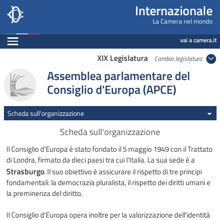
Internazionale, Camera dei Deputati - internazi
Navigazione pagine di servizio
Salta al contenuto principale
Salta al menu di navigazione
Fine pagina
Salta al contenuto principale
Salta al menu di navigazione
Vai a inizio pagina
Internazionale
La Camera nel mondo
Espandi
vai a camera.it
XIX Legislatura
Cambia legislatura
Assemblea parlamentare del
Consiglio d'Europa (APCE)
Scheda sull'organizzazione
Scheda sull'organizzazione
Il Consiglio d'Europa è stato fondato il 5 maggio 1949 con il Trattato
di Londra, firmato da dieci paesi tra cui l'Italia. La sua sede è a
Strasburgo
. Il suo obiettivo è assicurare il rispetto di tre principi
fondamentali: la democrazia pluralista, il rispetto dei diritti umani e
la preminenza del diritto.
Il Consiglio d'Europa opera inoltre per la valorizzazione dell'identità