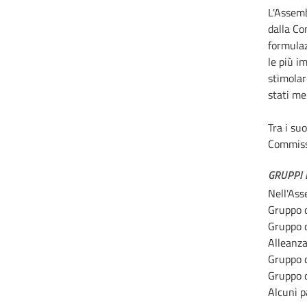
L'Assemb
dalla Co
formulaz
le più i
stimolar
stati me
Tra i suo
Commissa
GRUPPI P
Nell'Ass
Gruppo d
Gruppo d
Alleanza
Gruppo d
Gruppo d
Alcuni p