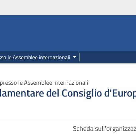
onale.camera.it
sso le Assemblee internazionali
presso le Assemblee internazionali
amentare del Consiglio d'Euro
Scheda sull'organizza