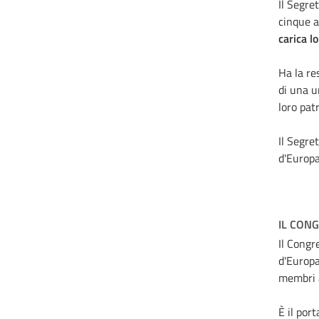
Il Segre
cinque a
carica l
Ha la re
di una u
loro pa
Il Segre
d'Europa
IL CONG
Il Congr
d'Europa
membri a
È il por