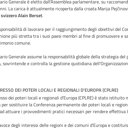
tario Generale è eletto dall'Assemblea parlamentare, su raccomanda
nni. La carica è attualmente ricoperta dalla croata
Marija Pejčinov
o svizzero Alain Berset
.
sponsabilità di lavorare per il raggiungimento degli obiettivi del Con
nione più stretta tra i suoi paesi membri al fine di promuovere e sal
trimonio comune.
tario Generale assume la responsabilità globale della strategia del 
, sovrintende e controlla la gestione quotidiana dell'Organizzazion
RESSO DEI POTERI LOCALI E REGIONALI D'EUROPA (CPLRE)
esso dei poteri locali e regionali d'Europa (CPLRE) è stato istituit
 per sostituire la Conferenza permanente dei poteri locali e regiona
d attuare i provvedimenti pratici necessari per rendere effettiva l
tavoce degli interessi delle regioni e dei comuni d'Europa e costituis