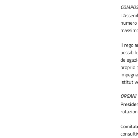
COMPOS
L'Assemb
numero d
massimo 
Il regol
possibil
delegazi
proprio 
impegnan
istitutiv
ORGANI
Preside
rotazion
Comitato
consulti