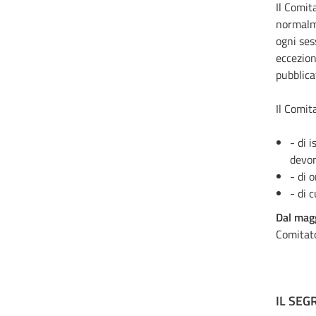
Il Comit
normalme
ogni ses
eccezion
pubblica
Il Comita
- di 
devon
- di 
- di 
Dal magg
Comitato
IL SEG