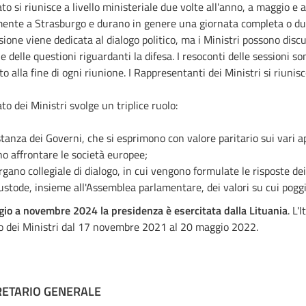
ato si riunisce a livello ministeriale due volte all'anno, a maggio e
nte a Strasburgo e durano in genere una giornata completa o due 
sione viene dedicata al dialogo politico, ma i Ministri possono discu
e delle questioni riguardanti la difesa. I resoconti delle sessioni 
to alla fine di ogni riunione. I Rappresentanti dei Ministri si riuni
to dei Ministri svolge un triplice ruolo:
istanza dei Governi, che si esprimono con valore paritario sui vari a
o affrontare le società europee;
organo collegiale di dialogo, in cui vengono formulate le risposte dei
custode, insieme all'Assemblea parlamentare, dei valori su cui poggi
io a novembre 2024 la presidenza è esercitata dalla Lituania
. L'
 dei Ministri dal 17 novembre 2021 al 20 maggio 2022.
RETARIO GENERALE