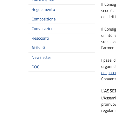
Il Consi
Regolamento
sede è 
dei diri
Composizione
Convocazioni
Il Consi
di intoll
Resoconti
suoi lav
Attività
l'armoni
Newsletter
I paesi 
organi d
DOC
dei poter
Convenzi
L'ASS
L'Assemb
promuove
regolame