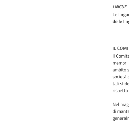
LINGUE
Le
lingue
delle li
IL COMI
Il Comit
membri o
ambito s
società 
tali sfi
rispetto
Nel magg
di mante
generalm