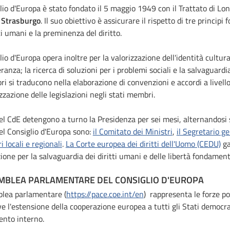
glio d'Europa è stato fondato il 5 maggio 1949 con il Trattato di Londr
a
Strasburgo
. Il suo obiettivo è assicurare il rispetto di tre principi
tti umani e la preminenza del diritto.
glio d'Europa opera inoltre per la valorizzazione dell'identità cultu
eranza; la ricerca di soluzioni per i problemi sociali e la salvaguardia
ori si traducono nella elaborazione di convenzioni e accordi a livell
zzazione delle legislazioni negli stati membri.
del CdE detengono a turno la Presidenza per sei mesi, alternandosi se
el Consiglio d'Europa sono:
il Comitato dei Ministri
,
il Segretario g
i locali e regionali
.
La Corte europea dei diritti dell'Uomo (CEDU)
ga
one per la salvaguardia dei diritti umani e delle libertà fondamenta
EMBLEA PARLAMENTARE DEL CONSIGLIO D'EUROPA
lea parlamentare (
https://pace.coe.int/en
) rappresenta le forze po
 l'estensione della cooperazione europea a tutti gli Stati democr
nto interno.