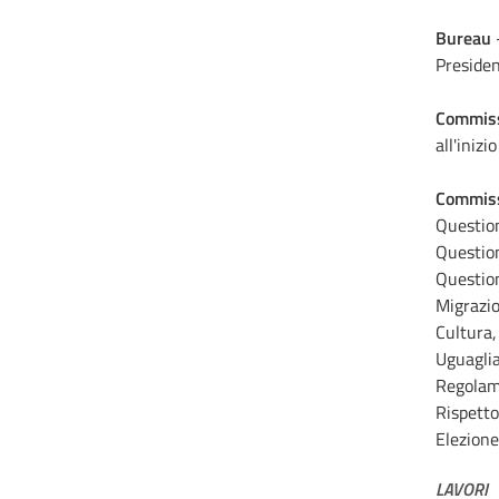
Bureau
-
Presiden
Commis
all'iniz
Commiss
Question
Question
Question
Migrazion
Cultura,
Uguagli
Regolame
Rispetto
Elezione 
LAVORI