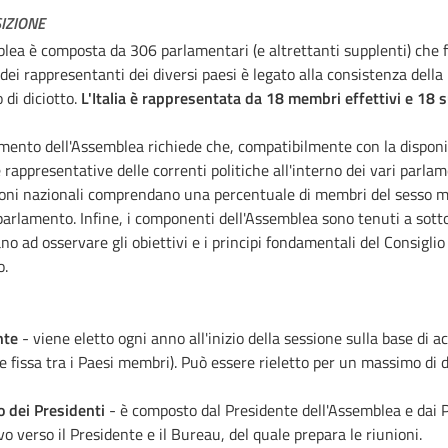
IZIONE
lea è composta da 306 parlamentari (e altrettanti supplenti) che 
ei rappresentanti dei diversi paesi è legato alla consistenza dell
di diciotto.
L'Italia è rappresentata da 18 membri effettivi e 18 
amento dell'Assemblea richiede che, compatibilmente con la disponibil
e rappresentative delle correnti politiche all'interno dei vari parlam
oni nazionali comprendano una percentuale di membri del sesso m
parlamento. Infine, i componenti dell'Assemblea sono tenuti a sott
o ad osservare gli obiettivi e i principi fondamentali del Consigli
o.
nte
- viene eletto ogni anno all'inizio della sessione sulla base di ac
e fissa tra i Paesi membri). Può essere rieletto per un massimo di
 dei Presidenti
- è composto dal Presidente dell'Assemblea e dai Pr
vo verso il Presidente e il Bureau, del quale prepara le riunioni.