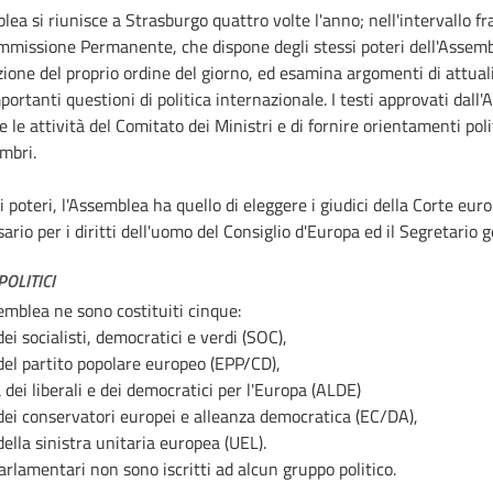
lea si riunisce a Strasburgo quattro volte l'anno; nell'intervallo fra
mmissione Permanente, che dispone degli stessi poteri dell'Assemb
ione del proprio ordine del giorno, ed esamina argomenti di attualità
mportanti questioni di politica internazionale. I testi approvati dal
e le attività del Comitato dei Ministri e di fornire orientamenti poli
mbri.
i poteri, l'Assemblea ha quello di eleggere i giudici della Corte euro
rio per i diritti dell'uomo del Consiglio d'Europa ed il Segretario 
OLITICI
emblea ne sono costituiti cinque:
ei socialisti, democratici e verdi (SOC),
el partito popolare europeo (EPP/CD),
 dei liberali e dei democratici per l'Europa (ALDE)
ei conservatori europei e alleanza democratica (EC/DA),
ella sinistra unitaria europea (UEL).
arlamentari non sono iscritti ad alcun gruppo politico.