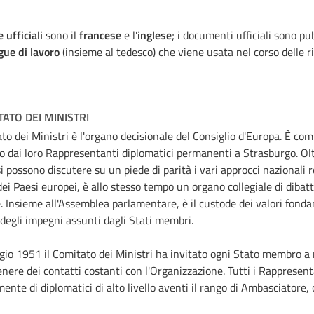
 ufficiali
sono il
francese
e l'
inglese
; i documenti ufficiali sono pu
ngue di lavoro
(insieme al tedesco) che viene usata nel corso delle r
TATO DEI MINISTRI
ato dei Ministri è l'organo decisionale del Consiglio d'Europa. È compo
 dai loro Rappresentanti diplomatici permanenti a Strasburgo. Olt
i possono discutere su un piede di parità i vari approcci nazionali 
dei Paesi europei, è allo stesso tempo un organo collegiale di dibat
de. Insieme all'Assemblea parlamentare, è il custode dei valori fonda
 degli impegni assunti dagli Stati membri.
io 1951 il Comitato dei Ministri ha invitato ogni Stato membro 
nere dei contatti costanti con l'Organizzazione. Tutti i Rappresent
ente di diplomatici di alto livello aventi il rango di Ambasciatore, o 