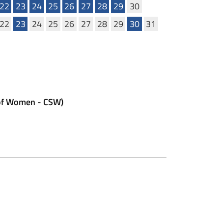
22
23
24
25
26
27
28
29
30
22
23
24
25
26
27
28
29
30
31
essivo
 of Women - CSW)