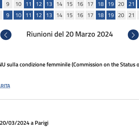
9
10
11
12
13
14
15
16
17
18
19
20
21
9
10
11
12
13
14
15
16
17
18
19
20
21
Riunioni del 20 Marzo 2024
Precedente
Succ
U sulla condizione femminile (Commission on the Status
RITA
20/03/2024 a Parigi