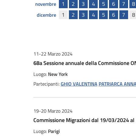
1
2
3
4
5
6
7
8
novembre
1
2
3
4
5
6
7
8
dicembre
11-22 Marzo 2024
68a Sessione annuale della Commissione ON
Luogo:
New York
Partecipanti:
GHIO VALENTINA
PATRIARCA ANNA
19-20 Marzo 2024
Commissione Migrazioni dal 19/03/2024 al 
Luogo:
Parigi