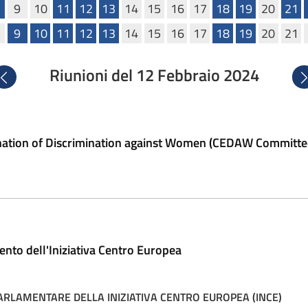
9
10
11
12
13
14
15
16
17
18
19
20
21
9
10
11
12
13
14
15
16
17
18
19
20
21
Riunioni del 12 Febbraio 2024
Precedente
Su
nation of Discrimination against Women (CEDAW Committe
ento dell'Iniziativa Centro Europea
RLAMENTARE DELLA INIZIATIVA CENTRO EUROPEA (INCE)