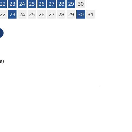
22
23
24
25
26
27
28
29
30
22
23
24
25
26
27
28
29
30
31
ccessivo
e)