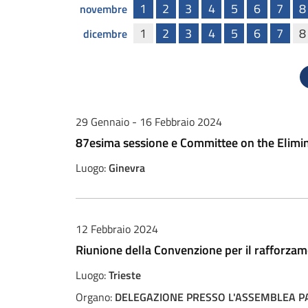
1
2
3
4
5
6
7
8
novembre
1
2
3
4
5
6
7
8
dicembre
29 Gennaio - 16 Febbraio 2024
87esima sessione e Committee on the Elimi
Luogo:
Ginevra
12 Febbraio 2024
Riunione della Convenzione per il rafforzam
Luogo:
Trieste
Organo:
DELEGAZIONE PRESSO L'ASSEMBLEA PA