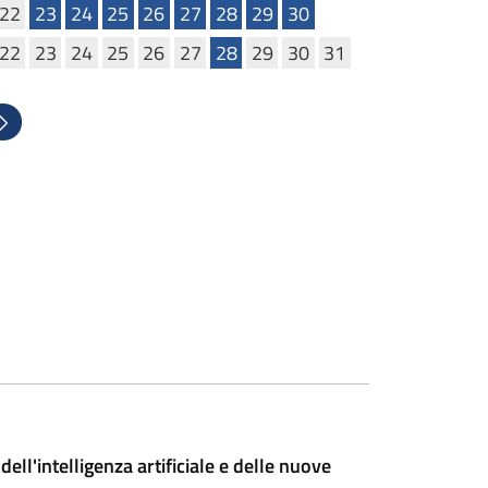
22
23
24
25
26
27
28
29
30
22
23
24
25
26
27
28
29
30
31
uccessivo
l'intelligenza artificiale e delle nuove