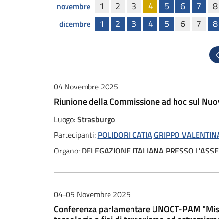
1
2
3
4
5
6
7
8
novembre
1
2
3
4
5
6
7
8
dicembre
P
04 Novembre 2025
Riunione della Commissione ad hoc sul Nuo
Luogo:
Strasburgo
Partecipanti:
POLIDORI CATIA
GRIPPO VALENTIN
Organo:
DELEGAZIONE ITALIANA PRESSO L'AS
04-05 Novembre 2025
Conferenza parlamentare UNOCT-PAM "Misure le