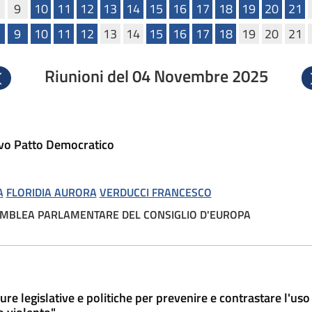
9
10
11
12
13
14
15
16
17
18
19
20
21
9
10
11
12
13
14
15
16
17
18
19
20
21
Riunioni del 04 Novembre 2025
recedente
S
vo Patto Democratico
A
FLORIDIA AURORA
VERDUCCI FRANCESCO
SEMBLEA PARLAMENTARE DEL CONSIGLIO D'EUROPA
gislative e politiche per prevenire e contrastare l'uso del