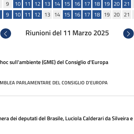
9
10
11
12
13
14
15
16
17
18
19
20
21
9
10
11
12
13
14
15
16
17
18
19
20
21
Riunioni del 11 Marzo 2025
Precedente
Succ
 hoc sull'ambiente (GME) del Consiglio d'Europa
SEMBLEA PARLAMENTARE DEL CONSIGLIO D'EUROPA
era dei deputati del Brasile, Luciola Calderari da Silveira e