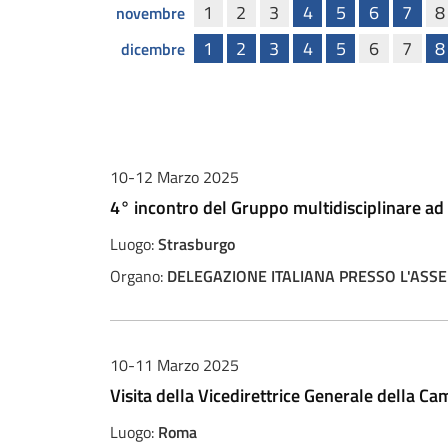
1
2
3
4
5
6
7
8
novembre
1
2
3
4
5
6
7
8
dicembre
10-12 Marzo 2025
4° incontro del Gruppo multidisciplinare ad
Luogo:
Strasburgo
Organo:
DELEGAZIONE ITALIANA PRESSO L'AS
10-11 Marzo 2025
Visita della Vicedirettrice Generale della Cam
Luogo:
Roma