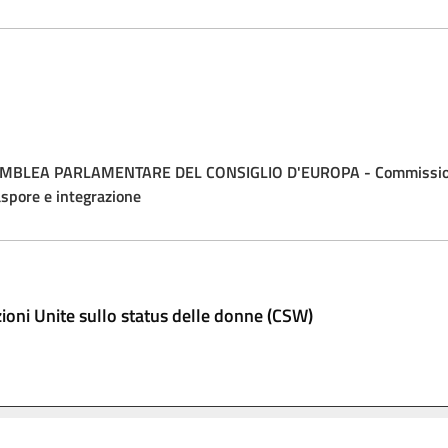
MBLEA PARLAMENTARE DEL CONSIGLIO D'EUROPA - Commissione 
aspore e integrazione
oni Unite sullo status delle donne (CSW)
AVVISO LEGALE
PRIVACY
ACCESSIBILITÀ
COOKIE
MAPPA DEL SITO