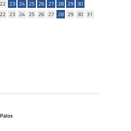
22
23
24
25
26
27
28
29
30
22
23
24
25
26
27
28
29
30
31
essivo
 Palos