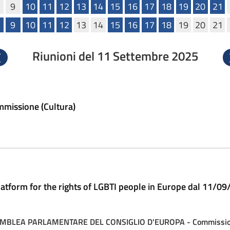
9
10
11
12
13
14
15
16
17
18
19
20
21
9
10
11
12
13
14
15
16
17
18
19
20
21
Riunioni del 11 Settembre 2025
recedente
S
ommissione (Cultura)
atform for the rights of LGBTI people in Europe dal 11/0
BLEA PARLAMENTARE DEL CONSIGLIO D'EUROPA - Commissione U