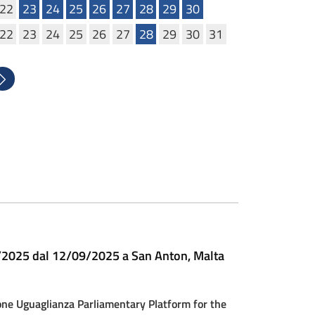
22
23
24
25
26
27
28
29
30
22
23
24
25
26
27
28
29
30
31
uccessivo
9/2025 dal 12/09/2025 a San Anton, Malta
guaglianza Parliamentary Platform for the