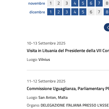
1
2
3
4
5
6
7
8
novembre
1
2
3
4
5
6
7
8
dicembre
P
10-13 Settembre 2025
Visita in Lituania del Presidente della VII C
Luogo:
Vilnius
11-12 Settembre 2025
Commissione Uguaglianza, Parliamentary Pl
Luogo:
San Anton, Malta
Organo:
DELEGAZIONE ITALIANA PRESSO L'ASSEM