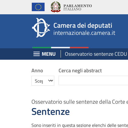
Internazionale, Camera dei Deputati - internazi
Navigazione pagine di servizio
Salta al contenuto principale
Salta al menu di navigazione
Fine pagina
Salta al contenuto principale
Salta al menu di navigazione
Vai a inizio pagina
Camera dei deputati
internazionale.camera.it
Espandi
MENU
Osservatorio sentenze CEDU
Ricerca
Anno
Cerca negli abstract
Anno
Cerca
Osservatorio sulle sentenze della Corte 
Sentenze
Sono inseriti in questa sezione elenchi delle sente