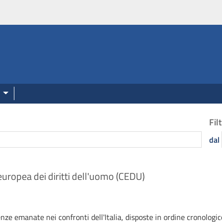
onale.camera.it
Fil
dal
europea dei diritti dell'uomo (CEDU)
nze emanate nei confronti dell'Italia, disposte in ordine cronologic