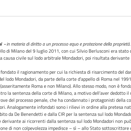
i -
in materia di diritto a un processo equo e protezione della proprietà
llo di Milano del 9 luglio 2011, con cui Silvio Berlusconi era stato 
a causa civile sul lodo arbitrale Mondadori, poi risultata derivante 
ondato il ragionamento per cui la richiesta di risarcimento del d
del lodo Mondadori, da parte della corte d’appello di Roma nel 199
e (asseritamente Roma e non Milano). Allo stesso modo, non è fondat
ro la sentenza della corte di Milano, a motivo dell’aver dedotto il ri
le prove del processo penale, che ha condannato i protagonisti della
ri. Analogamente infondati sono i rilievi in ordine alla pretesa na
ubito da De Benendetti e dalla CIR per la sentenza sul lodo Mondado
e derivante ai ricorrenti dalla sentenza sul lodo Mondadori non può 
e di non colpevolezza impedisce – sì – allo Stato sottoscrittore di