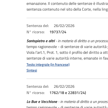
emanazione. Il contenuto delle sentenze è illust
sentenza contenuto nel sito della Corte, nella ling
Sentenza del:
26/02/2026
N° ricorso:
19737/24
Santopietro e altri
- in materia di diritto a un process
tempo ragionevole - di sentenze di varie autorità g
Viola l’art.1, Prot. 1, sotto il profilo del diritto
sentenze di varie autorità interne, emanate in fav
Testo integrale (in francese)
Sintesi
Sentenza del:
26/02/2026
N° ricorso:
1762/18 e 22831/24)
Lo Bue e Vecchione
- in materia di diritto a un proce
tempo ragionevole - di sentenze di varie autorità g