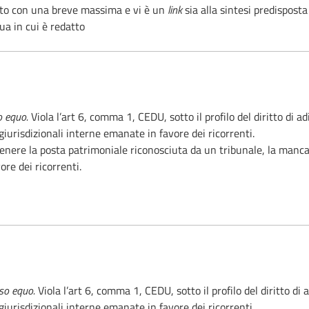
rato con una breve massima e vi è un
link
sia alla sintesi predisposta 
ua in cui è redatto
o equo.
Viola l’art 6, comma 1, CEDU, sotto il profilo del diritto di 
iurisdizionali interne emanate in favore dei ricorrenti.
 a ottenere la posta patrimoniale riconosciuta da un tribunale, la ma
ore dei ricorrenti.
sso equo.
Viola l’art 6, comma 1, CEDU, sotto il profilo del diritto d
iurisdizionali interne emanate in favore dei ricorrenti.