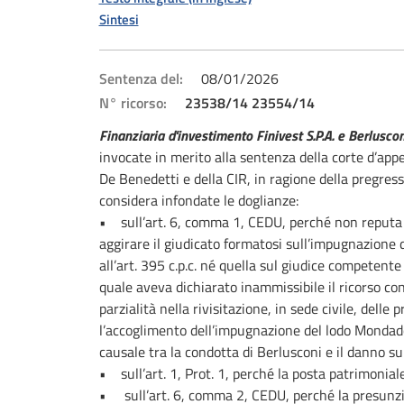
Sintesi
Sentenza del:
08/01/2026
N° ricorso:
23538/14 23554/14
Finanziaria d'investimento Finivest S.P.A. e Berluscon
invocate in merito alla sentenza della corte d’appe
De Benedetti e della CIR, in ragione della pregress
considera infondate le doglianze:
• sull’art. 6, comma 1, CEDU, perché non reputa f
aggirare il giudicato formatosi sull’impugnazione 
all’art. 395 c.p.c. né quella sul giudice competent
quale aveva dichiarato inammissibile il ricorso cont
parzialità nella rivisitazione, in sede civile, del
l’accoglimento dell’impugnazione del lodo Mondado
causale tra la condotta di Berlusconi e il danno s
• sull’art. 1, Prot. 1, perché la posta patrimonial
• sull’art. 6, comma 2, CEDU, perché la presunzion