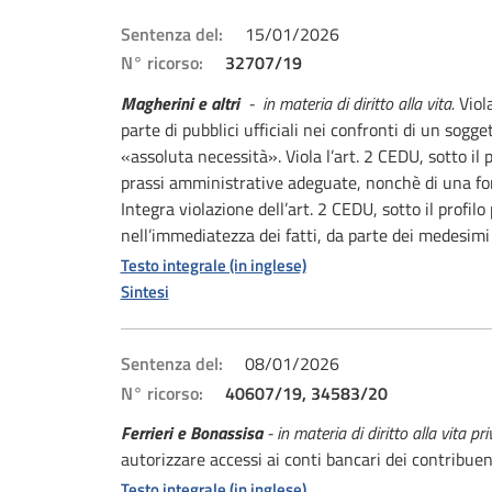
Sentenza del:
15/01/2026
N° ricorso:
32707/19
Magherini e altri
- in materia di diritto alla vita.
Viol
parte di pubblici ufficiali nei confronti di un sogge
«assoluta necessità». Viola l’art. 2 CEDU, sotto il 
prassi amministrative adeguate, nonchè di una form
Integra violazione dell’art. 2 CEDU, sotto il profil
nell’immediatezza dei fatti, da parte dei medesimi 
Testo integrale (in inglese)
Sintesi
Sentenza del:
08/01/2026
N° ricorso:
40607/19, 34583/20
Ferrieri e Bonassisa
- in materia di diritto alla vita pri
autorizzare accessi ai conti bancari dei contribuen
Testo integrale (in inglese)