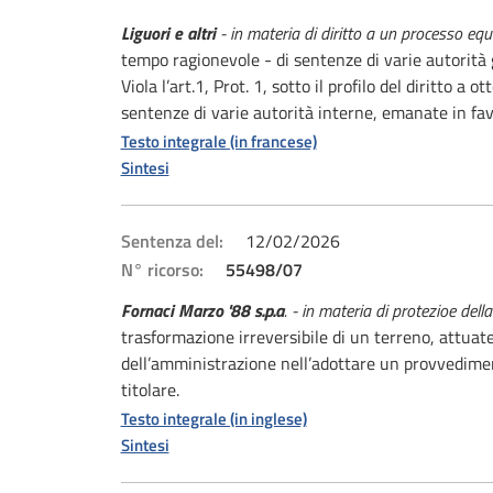
Liguori e altri
- in materia di diritto a un processo eq
tempo ragionevole - di sentenze di varie autorità g
Viola l’art.1, Prot. 1, sotto il profilo del diritto
sentenze di varie autorità interne, emanate in fav
Testo integrale (in francese)
Sintesi
Sentenza del:
12/02/2026
N° ricorso:
55498/07
Fornaci Marzo '88 s.p.a
. - in materia di protezioe della
trasformazione irreversibile di un terreno, attuate 
dell’amministrazione nell’adottare un provvediment
titolare.
Testo integrale (in inglese)
Sintesi