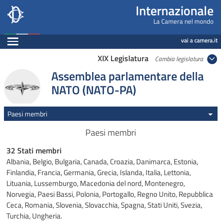
Internazionale, Camera dei Deputati - internazi
Navigazione pagine di servizio
Salta al contenuto principale
Salta al menu di navigazione
Fine pagina
Salta al contenuto principale
Salta al menu di navigazione
Vai a inizio pagina
Internazionale
La Camera nel mondo
Espandi
vai a camera.it
XIX Legislatura
Cambia legislatura
Assemblea parlamentare della
NATO (NATO-PA)
Paesi membri
Paesi membri
32 Stati membri
Albania, Belgio, Bulgaria, Canada, Croazia, Danimarca, Estonia,
Finlandia, Francia, Germania, Grecia, Islanda, Italia, Lettonia,
Lituania, Lussemburgo, Macedonia del nord, Montenegro,
Norvegia, Paesi Bassi, Polonia, Portogallo, Regno Unito, Repubblica
Ceca, Romania, Slovenia, Slovacchia, Spagna, Stati Uniti, Svezia,
Turchia, Ungheria.