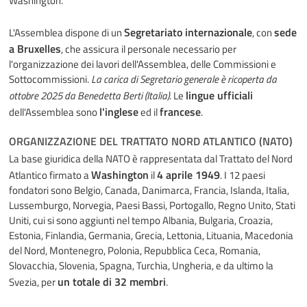
Washington.
Segretariato internazionale
sede
L'Assemblea dispone di un
, con
a Bruxelles
, che assicura il personale necessario per
l'organizzazione dei lavori dell'Assemblea, delle Commissioni e
Sottocommissioni.
La carica di Segretario generale è ricoperta da
lingue ufficiali
ottobre 2025 da Benedetta Berti (Italia)
. Le
l'inglese
francese
dell'Assemblea sono
ed il
.
ORGANIZZAZIONE DEL TRATTATO NORD ATLANTICO (NATO)
La base giuridica della NATO è rappresentata dal Trattato del Nord
Washington
4 aprile 1949
Atlantico firmato a
il
. I 12 paesi
fondatori sono Belgio, Canada, Danimarca, Francia, Islanda, Italia,
Lussemburgo, Norvegia, Paesi Bassi, Portogallo, Regno Unito, Stati
Uniti, cui si sono aggiunti nel tempo Albania, Bulgaria, Croazia,
Estonia, Finlandia, Germania, Grecia, Lettonia, Lituania, Macedonia
del Nord, Montenegro, Polonia, Repubblica Ceca, Romania,
Slovacchia, Slovenia, Spagna, Turchia, Ungheria, e da ultimo la
un totale di 32 membri
Svezia, per
.