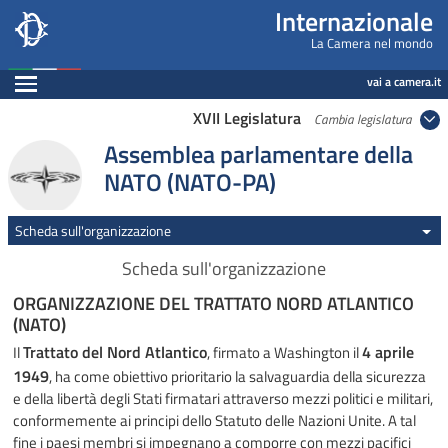
Internazionale, Camera dei Deputati - internazi
Navigazione pagine di servizio
Salta al contenuto principale
Salta al menu di navigazione
Fine pagina
Salta al contenuto principale
Salta al menu di navigazione
Vai a inizio pagina
Internazionale
La Camera nel mondo
Espandi
vai a camera.it
XVII Legislatura
Cambia legislatura
Assemblea parlamentare della
NATO (NATO-PA)
Scheda sull'organizzazione
Scheda sull'organizzazione
ORGANIZZAZIONE DEL TRATTATO NORD ATLANTICO
(NATO)
Trattato del Nord Atlantico
4 aprile
Il
, firmato a Washington il
1949
, ha come obiettivo prioritario la salvaguardia della sicurezza
e della libertà degli Stati firmatari attraverso mezzi politici e militari,
conformemente ai principi dello Statuto delle Nazioni Unite. A tal
fine i paesi membri si impegnano a comporre con mezzi pacifici