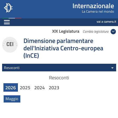
Internazionale, Camera dei Deputati - internazi
Navigazione pagine di servizio
Salta al contenuto principale
Salta al menu di navigazione
Fine pagina
Salta al contenuto principale
Salta al menu di navigazione
Vai a inizio pagina
Internazionale
La Camera nel mondo
Espandi
vai a camera.it
XIX Legislatura
Cambia legislatura
Dimensione parlamentare
dell'Iniziativa Centro-europea
(InCE)
Resoconti
Resoconti
2026
2025
2024
2023
Maggio