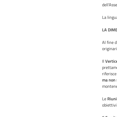
dell'Ass
La lingu
LA DIM
Al fine 
originari
Il
Vertic
prettamen
riferisc
ma non 
monteneg
Le
Riuni
obiettiv