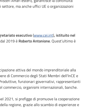
isteri Affari esteri), garantisce la continuità
 di settore, ma anche uffici UE o organizzazioni
retariato esecutivo
(
www.cei.int
)
, istituito nel
dal 2019 è
Roberto Antonione
. Quest’ultimo è
ipazione attiva del mondo imprenditoriale alla
mere di Commercio degli Stati Membri dell'InCE e
Produttive, funzionari governativi, rappresentanti
del commercio, organismi internazionali, banche.
a nel 2021, si prefigge di promuove la cooperazione
e della regione, grazie allo scambio di esperienze e