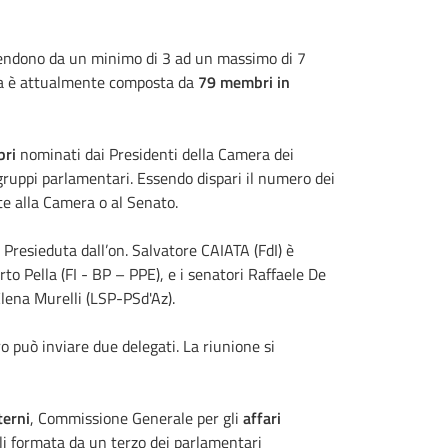
rendono da un minimo di 3 ad un massimo di 7
lea è attualmente composta da
79 membri
in
ri
nominati dai Presidenti della Camera dei
gruppi parlamentari. Essendo dispari il numero dei
te alla Camera o al Senato.
. Presieduta dall’on. Salvatore CAIATA (FdI) è
to Pella (FI - BP – PPE), e i senatori Raffaele De
lena Murelli (LSP-PSd'Az).
 può inviare due delegati. La riunione si
terni
, Commissione Generale per gli
affari
li formata da un terzo dei parlamentari