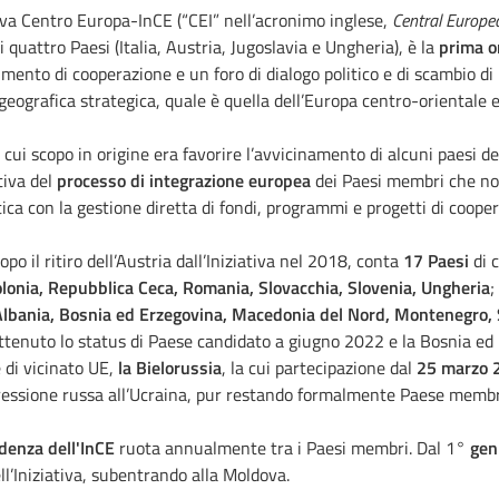
tiva Centro Europa-InCE (“CEI” nell’acronimo inglese,
Central Europea
i quattro Paesi
(
Italia, Austria, Jugoslavia e Ungheria),
è la
prima o
mento di cooperazione e un foro di dialogo politico e di scambio d
geografica strategica, quale è quella dell’Europa centro-orientale e
il cui scopo in origine era favorire l’avvicinamento di alcuni paesi de
tiva del
processo di integrazione europea
dei Paesi membri che no
ica con la gestione diretta di fondi, programmi e progetti di cooper
opo il ritiro dell’Austria dall’Iniziativa nel 2018, conta
17 Paesi
di 
Polonia, Repubblica Ceca, Romania, Slovacchia, Slovenia, Ungheria
;
lbania, Bosnia ed Erzegovina, Macedonia del Nord, Montenegro, 
tenuto lo status di Paese candidato a giugno 2022 e la Bosnia ed 
e di vicinato UE,
la Bielorussia
, la cui partecipazione dal
25 marzo 
ressione russa all’Ucraina, pur restando formalmente Paese membr
denza dell'InCE
ruota annualmente tra i Paesi membri. Dal 1°
gen
ll’Iniziativa, subentrando alla Moldova.