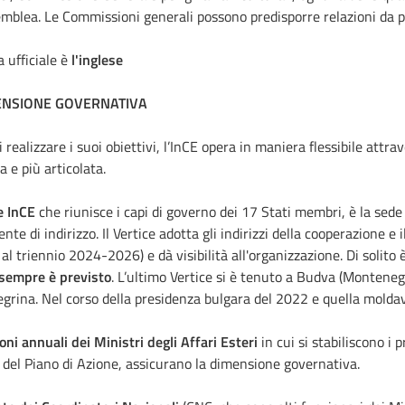
emblea. Le Commissioni generali possono predisporre relazioni da 
a ufficiale è
l'inglese
ENSIONE GOVERNATIVA
di realizzare i suoi obiettivi, l’InCE opera in maniera flessibile attr
a e più articolata.
e InCE
che riunisce i capi di governo dei 17 Stati membri, è la sede
te di indirizzo. Il Vertice adotta gli indirizzi della cooperazione e i
e al triennio 2024-2026) e dà visibilità all'organizzazione. Di solit
sempre è previsto
. L’ultimo Vertice si è tenuto a Budva (Monteneg
rina. Nel corso della presidenza bulgara del 2022 e quella moldav
oni annuali dei Ministri degli Affari Esteri
in cui si stabiliscono i
i del Piano di Azione, assicurano la dimensione governativa.