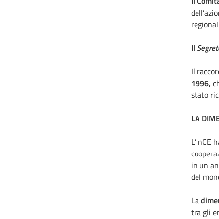
Il Comit
dell’azi
regional
Il
Segreta
Il racco
1996,
ch
stato ri
LA DIM
L’InCE h
cooperaz
in un an
del mond
La
dimen
tra gli e