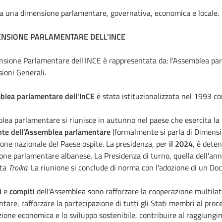
a una dimensione parlamentare, governativa, economica e locale.
ENSIONE PARLAMENTARE DELL'INCE
sione Parlamentare dell'INCE è rappresentata da: l'Assemblea pa
oni Generali.
blea parlamentare dell'InCE
è stata istituzionalizzata nel 1993 c
lea parlamentare si riunisce in autunno nel paese che esercita la 
nte dell’Assemblea parlamentare
(formalmente si parla di Dimensi
one nazionale del Paese ospite. La presidenza, per
il 2024
, è deten
one parlamentare albanese. La Presidenza di turno, quella dell'an
tta
Troika.
La riunione si conclude di norma con l'adozione di un Do
i
e
compiti
dell'Assemblea sono rafforzare la cooperazione multilater
tare, rafforzare la partecipazione di tutti gli Stati membri al pro
ione economica e lo sviluppo sostenibile, contribuire al raggiungim