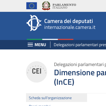
Internazionale, Camera dei Deputati - internazi
Navigazione pagine di servizio
Salta al contenuto principale
Salta al menu di navigazione
Fine pagina
Salta al contenuto principale
Salta al menu di navigazione
Vai a inizio pagina
Camera dei deputati
internazionale.camera.it
Espandi
MENU
Delegazioni parlamentari pre
Delegazioni parlamentari 
Dimensione par
(InCE)
Scheda sull'organizzazione