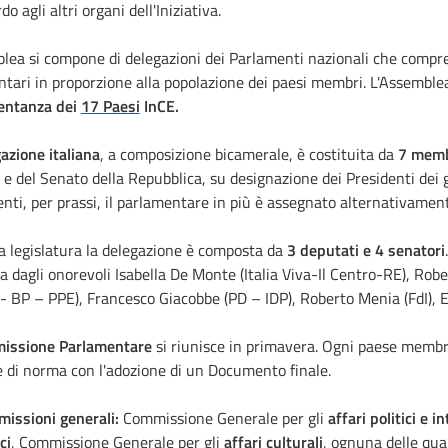
do agli altri organi dell'Iniziativa.
lea si compone di delegazioni dei Parlamenti nazionali che comp
tari in proporzione alla popolazione dei paesi membri. L'Assemb
entanza dei
17 Paesi
InCE.
azione italiana
, a composizione bicamerale, è costituita da
7 memb
 e del Senato della Repubblica, su designazione dei Presidenti dei 
ti, per prassi, il parlamentare in più è assegnato alternativamen
a legislatura la delegazione è composta da
3 deputati e 4 senatori
 dagli onorevoli Isabella De Monte (Italia Viva-Il Centro-RE), Rober
 - BP – PPE), Francesco Giacobbe (PD – IDP), Roberto Menia (FdI), E
issione Parlamentare
si riunisce in primavera. Ogni paese membro
 di norma con l'adozione di un Documento finale.
issioni generali:
Commissione Generale per gli
affari politici e in
ci
, Commissione Generale per gli
affari culturali
, ognuna delle qua