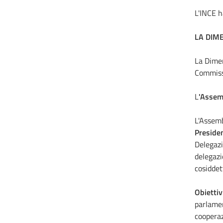
L'INCE h
LA DIM
La Dimen
Commissi
L
'Assem
L'Assemb
Preside
Delegazi
delegazi
cosidde
Obiettiv
parlamen
cooperaz