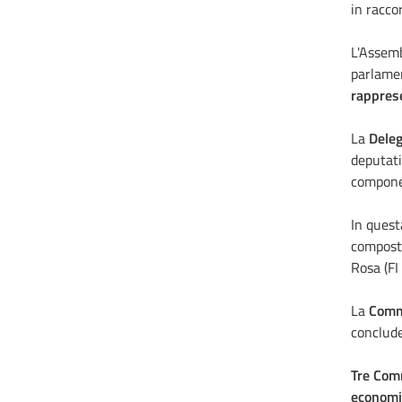
in raccor
L'Assemb
parlamen
rappres
La
Deleg
deputati
componen
In quest
composta
Rosa (FI
La
Comm
conclude
Tre Comm
economi