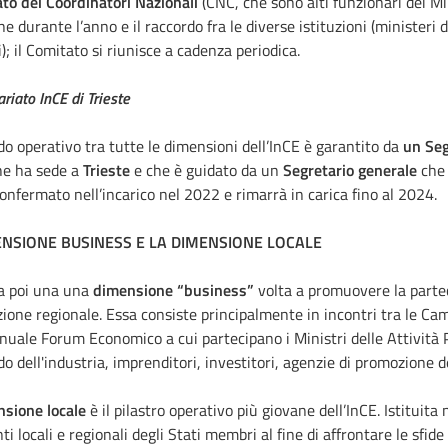
ato dei Coordinatori Nazionali
(CNC, che sono alti funzionari dei Min
one durante l’anno e il raccordo fra le diverse istituzioni (ministeri
i); il Comitato si riunisce a cadenza periodica.
riato InCE di Trieste
rdo operativo tra tutte le dimensioni dell’InCE è garantito da
un Seg
e ha sede a
Trieste
e che è guidato da un
Segretario generale
che 
confermato nell’incarico nel 2022 e rimarrà in carica fino al 2024.
ENSIONE BUSINESS E LA DIMENSIONE LOCALE
a poi una una
dimensione “business”
volta a promuovere la partec
ione regionale. Essa consiste principalmente in incontri tra le Ca
nuale Forum Economico a cui partecipano i Ministri delle Attività 
o dell'industria, imprenditori, investitori, agenzie di promozione 
sione locale
è il pilastro operativo più giovane dell’InCE. Istituit
nti locali e regionali degli Stati membri al fine di affrontare le sfid