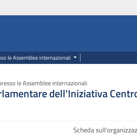
onale.camera.it
sso le Assemblee internazionali
presso le Assemblee internazionali
lamentare dell'Iniziativa Cent
Scheda sull'organizza