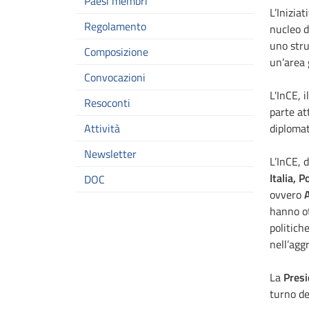
Paesi membri
L’Inizia
Regolamento
nucleo d
uno stru
Composizione
un’area 
Convocazioni
L'InCE, 
Resoconti
parte at
Attività
diplomat
Newsletter
L’InCE, d
Italia, 
DOC
ovvero
A
hanno ot
politich
nell’agg
La
Presi
turno de