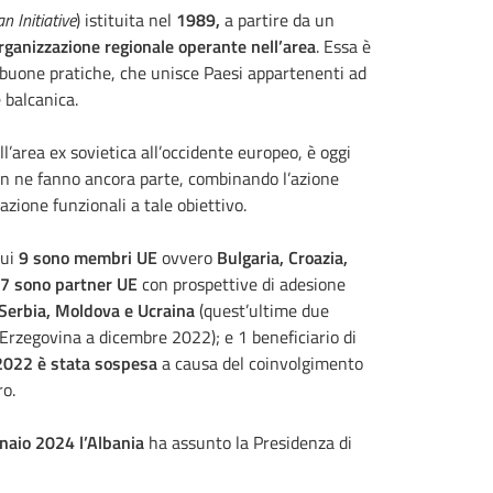
n Initiative
) istituita nel
1989,
a partire da un
rganizzazione regionale operante nell’area
.
Essa
è
i buone pratiche, che unisce Paesi appartenenti ad
 balcanica.
ll’area ex sovietica all’occidente europeo, è oggi
n ne fanno ancora parte, combinando l’azione
azione funzionali a tale obiettivo.
cui
9 sono membri UE
ovvero
Bulgaria, Croazia,
7 sono partner UE
con prospettive di adesione
Serbia, Moldova e Ucraina
(quest’ultime due
Erzegovina a dicembre 2022); e 1 beneficiario di
2022
è stata sospesa
a causa del coinvolgimento
o.
naio 2024
l’Albania
ha assunto la Presidenza di