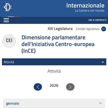
Internazionale, Camera dei Deputati - internazi
Navigazione pagine di servizio
Salta al contenuto principale
Salta al menu di navigazione
Fine pagina
Salta al contenuto principale
Salta al menu di navigazione
Vai a inizio pagina
Internazionale
La Camera nel mondo
Espandi
vai a camera.it
XIX Legislatura
Cambia legislatura
Dimensione parlamentare
dell'Iniziativa Centro-europea
(InCE)
Attività
Attività
2026
Precedente
Successivo
gennaio