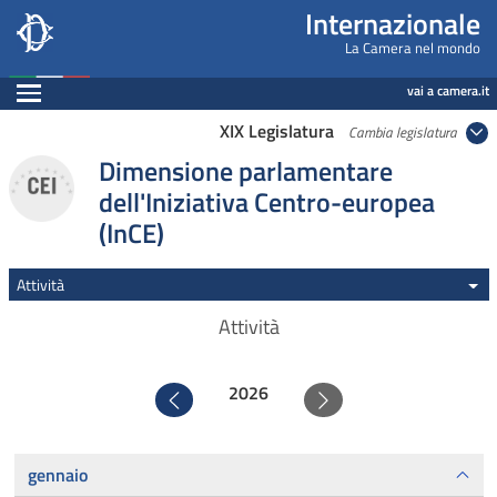
Internazionale, Camera dei Deputati - internazi
Navigazione pagine di servizio
Salta al contenuto principale
Salta al menu di navigazione
Fine pagina
Salta al contenuto principale
Salta al menu di navigazione
Vai a inizio pagina
Internazionale
La Camera nel mondo
Espandi
vai a camera.it
XIX Legislatura
Cambia legislatura
Dimensione parlamentare
dell'Iniziativa Centro-europea
(InCE)
Attività
Attività
2026
Precedente
Successivo
gennaio