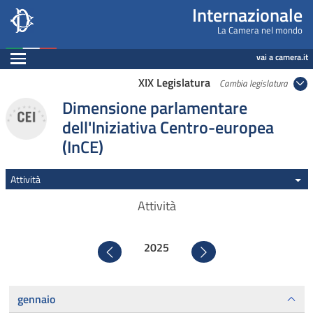
Internazionale, Camera dei Deputati - internazi
Navigazione pagine di servizio
Salta al contenuto principale
Salta al menu di navigazione
Fine pagina
Salta al contenuto principale
Salta al menu di navigazione
Vai a inizio pagina
Internazionale
La Camera nel mondo
Espandi
vai a camera.it
XIX Legislatura
Cambia legislatura
Dimensione parlamentare
dell'Iniziativa Centro-europea
(InCE)
Attività
Attività
2025
Precedente
Successivo
gennaio