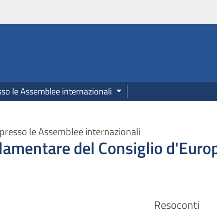
onale.camera.it
sso le Assemblee internazionali
presso le Assemblee internazionali
amentare del Consiglio d'Euro
Resoconti