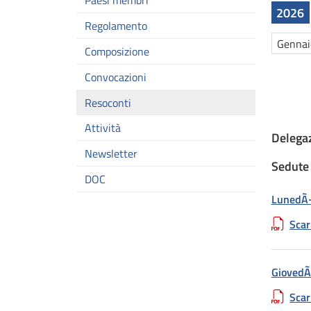
Paesi membri
2026
Regolamento
Gennai
Composizione
Convocazioni
Resoconti
Attività
Delegaz
Newsletter
Sedute 
DOC
LunedÃ¬
Scar
GiovedÃ
Scar