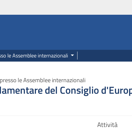
onale.camera.it
sso le Assemblee internazionali
presso le Assemblee internazionali
amentare del Consiglio d'Euro
Attività