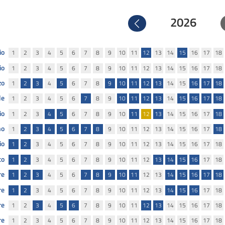
2026
Precedente
io
1
2
3
4
5
6
7
8
9
10
11
12
13
14
15
16
17
18
io
1
2
3
4
5
6
7
8
9
10
11
12
13
14
15
16
17
18
zo
1
2
3
4
5
6
7
8
9
10
11
12
13
14
15
16
17
18
le
1
2
3
4
5
6
7
8
9
10
11
12
13
14
15
16
17
18
io
1
2
3
4
5
6
7
8
9
10
11
12
13
14
15
16
17
18
no
1
2
3
4
5
6
7
8
9
10
11
12
13
14
15
16
17
18
io
1
2
3
4
5
6
7
8
9
10
11
12
13
14
15
16
17
18
to
1
2
3
4
5
6
7
8
9
10
11
12
13
14
15
16
17
18
re
1
2
3
4
5
6
7
8
9
10
11
12
13
14
15
16
17
18
re
1
2
3
4
5
6
7
8
9
10
11
12
13
14
15
16
17
18
re
1
2
3
4
5
6
7
8
9
10
11
12
13
14
15
16
17
18
re
1
2
3
4
5
6
7
8
9
10
11
12
13
14
15
16
17
18