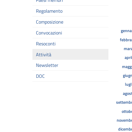
Paesi membri
Regolamento
Composizione
genna
Convocazioni
febbra
Resoconti
mar
Attività
apri
Newsletter
magg
giug
DOC
lugl
agos
settemb
ottob
novemb
dicemb