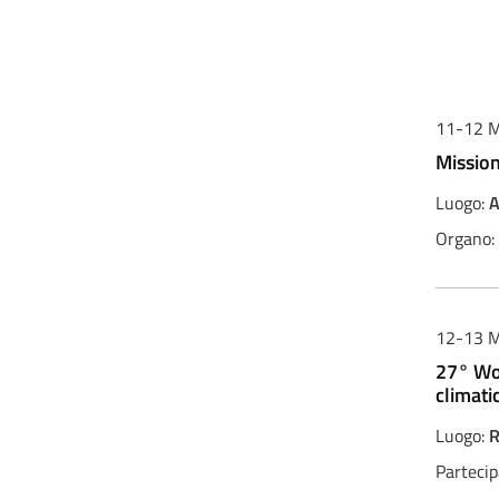
11-12 M
Mission
Luogo:
A
Organo:
12-13 M
27° Wor
climatic
Luogo:
R
Partecip