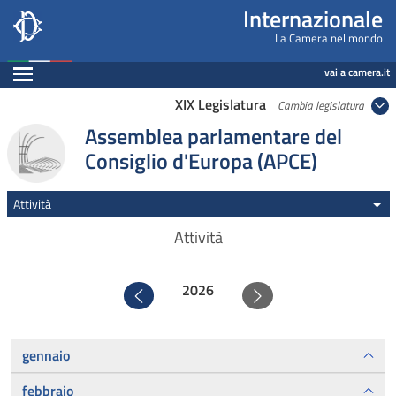
Internazionale, Camera dei Deputati - internazi
Navigazione pagine di servizio
Salta al contenuto principale
Salta al menu di navigazione
Fine pagina
Salta al contenuto principale
Salta al menu di navigazione
Vai a inizio pagina
Internazionale
La Camera nel mondo
Espandi
vai a camera.it
XIX Legislatura
Cambia legislatura
Assemblea parlamentare del
Consiglio d'Europa (APCE)
Attività
Attività
2026
Precedente
Successivo
gennaio
febbraio