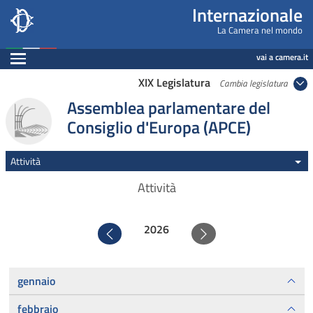
Internazionale, Camera dei Deputati - internazi
Navigazione pagine di servizio
Salta al contenuto principale
Salta al menu di navigazione
Fine pagina
Salta al contenuto principale
Salta al menu di navigazione
Vai a inizio pagina
Internazionale
La Camera nel mondo
Espandi
vai a camera.it
XIX Legislatura
Cambia legislatura
Assemblea parlamentare del
Consiglio d'Europa (APCE)
Attività
Attività
2026
Precedente
Successivo
gennaio
febbraio