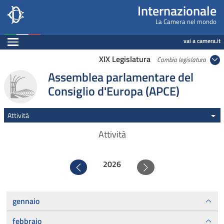
Internazionale, Camera dei Deputati - internazi
Navigazione pagine di servizio
Salta al contenuto principale
Salta al menu di navigazione
Fine pagina
Salta al contenuto principale
Salta al menu di navigazione
Vai a inizio pagina
Internazionale
La Camera nel mondo
Espandi
vai a camera.it
XIX Legislatura
Cambia legislatura
Assemblea parlamentare del
Consiglio d'Europa (APCE)
Attività
Attività
2026
Precedente
Successivo
gennaio
febbraio