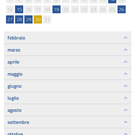
14
15
16
17
18
19
20
21
22
23
24
25
26
27
28
29
30
31
febbraio
marzo
aprile
maggio
giugno
luglio
agosto
settembre
ottobre