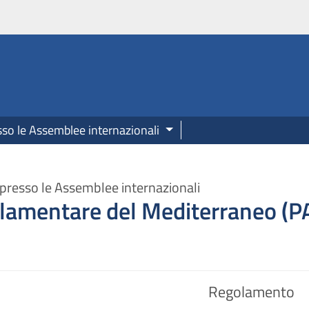
onale.camera.it
sso le Assemblee internazionali
presso le Assemblee internazionali
lamentare del Mediterraneo (
Regolamento