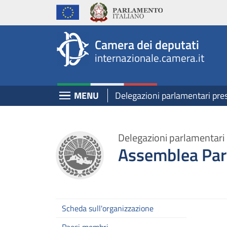
Internazionale, Camera dei Deputati - internazi
Navigazione pagine di servizio
Salta al contenuto principale
Salta al menu di navigazione
Fine pagina
Salta al contenuto principale
Salta al menu di navigazione
Vai a inizio pagina
Camera dei deputati
internazionale.camera.it
Espandi
MENU
Delegazioni parlamentari pre
Delegazioni parlamentari 
Assemblea Par
Scheda sull'organizzazione