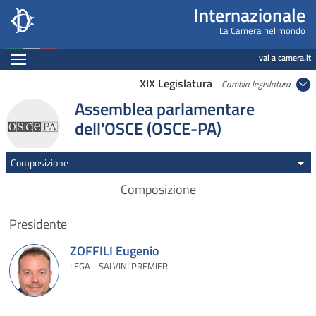
Internazionale, Camera dei Deputati - internazi
Navigazione pagine di servizio
Salta al contenuto principale
Salta al menu di navigazione
Fine pagina
Salta al contenuto principale
Salta al menu di navigazione
Vai a inizio pagina
Internazionale
La Camera nel mondo
Espandi
vai a camera.it
XIX Legislatura
Cambia legislatura
Assemblea parlamentare
dell'OSCE (OSCE-PA)
Composizione
Composizione
Presidente
ZOFFILI Eugenio
LEGA - SALVINI PREMIER