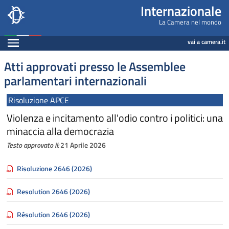
Internazionale, Camera dei Deputati - internazi
Navigazione pagine di servizio
Salta al contenuto principale
Salta al menu di navigazione
Fine pagina
Salta al contenuto principale
Salta al menu di navigazione
Vai a inizio pagina
Internazionale
La Camera nel mondo
Espandi
vai a camera.it
Atti approvati presso le Assemblee
parlamentari internazionali
Risoluzione APCE
Violenza e incitamento all'odio contro i politici: una
minaccia alla democrazia
Testo approvato il:
21 Aprile 2026
Risoluzione 2646 (2026)
Resolution 2646 (2026)
Résolution 2646 (2026)